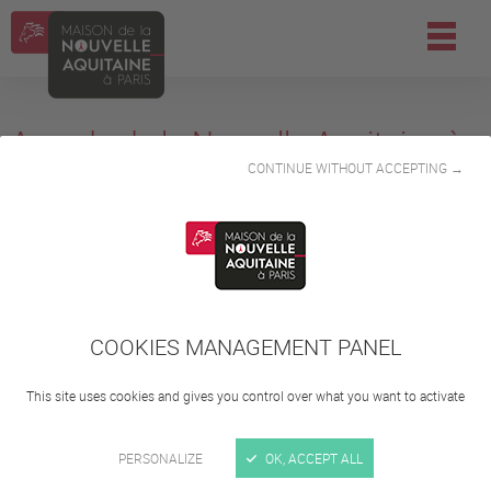
Agenda de la Nouvelle-Aquitaine à
CONTINUE WITHOUT ACCEPTING →
Paris
Filtrer :
Tous
A la Maison de la Nouvelle-Aquitaine à Paris
COOKIES MANAGEMENT PANEL
Ailleurs en Ile-de-France
This site uses cookies and gives you control over what you want to activate
Il n'y a aucun événement disponible.
PERSONALIZE
OK, ACCEPT ALL