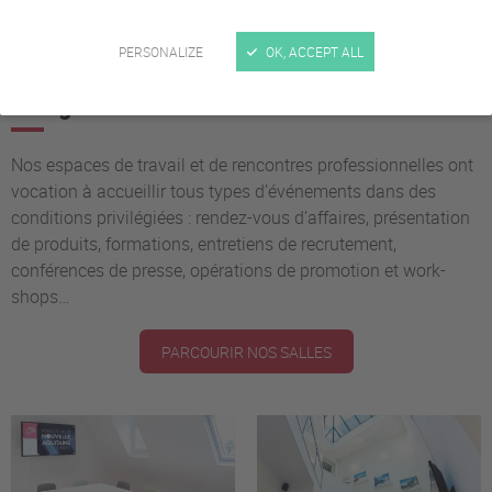
PERSONALIZE
OK, ACCEPT ALL
Un centre d’affaires pour les entreprises de
la région
Nos espaces de travail et de rencontres professionnelles ont
vocation à accueillir tous types d’événements dans des
conditions privilégiées : rendez-vous d’affaires, présentation
de produits, formations, entretiens de recrutement,
conférences de presse, opérations de promotion et work-
shops…
PARCOURIR NOS SALLES